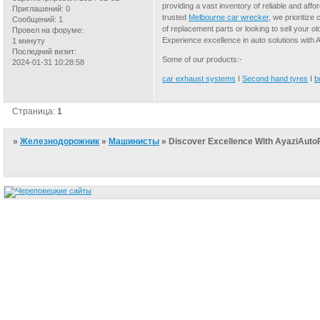
providing a vast inventory of reliable and aff
Приглашений:
0
trusted
Melbourne car wrecker
, we prioritize
Сообщений:
1
of replacement parts or looking to sell your o
Провел на форуме:
Experience excellence in auto solutions with 
1 минуту
Последний визит:
Some of our products:-
2024-01-31 10:28:58
car exhaust systems
I
Second hand tyres
I
b
Страница:
1
»
Железнодорожник
»
Машинисты
»
Discover Excellence With AyaziAutoP