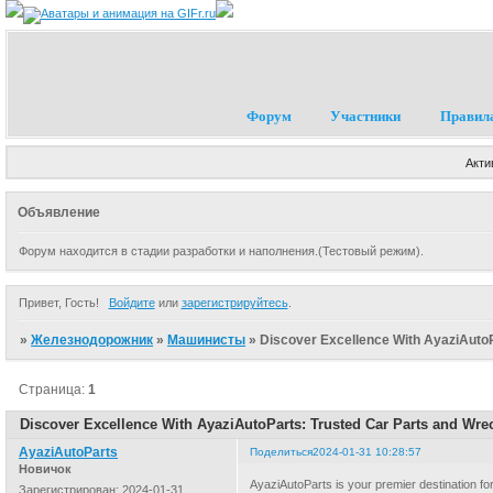
Форум
Участники
Правил
Акти
Объявление
Форум находится в стадии разработки и наполнения.(Тестовый режим).
Привет, Гость!
Войдите
или
зарегистрируйтесь
.
»
Железнодорожник
»
Машинисты
»
Discover Excellence With AyaziAutoP
Страница:
1
Discover Excellence With AyaziAutoParts: Trusted Car Parts and Wre
AyaziAutoParts
Поделиться
2024-01-31 10:28:57
Новичок
AyaziAutoParts is your premier destination fo
Зарегистрирован
: 2024-01-31